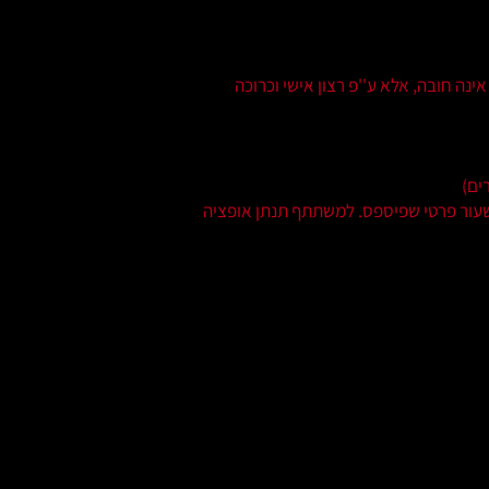
ינה חובה, אלא ע''פ רצון אישי וכרוכה
 הודעה 24 שעות מראש, יחוייב משתתף עבור שעור פרטי שפיספס. למשתתף תנתן אופציה