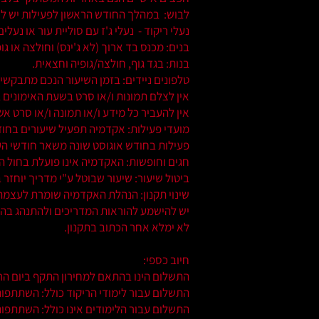
לבוש: במהלך החודש הראשון לפעילות יש לרכו
נעלי ריקוד - נעלי ג'ז עם סוליית עור או נעלי
בנים: מכנס בד ארוך (לא ג'ינס) וחולצה או גופ
בנות: בגד גוף, חולצה/גופיה וחצאית.
טלפונים ניידים: בזמן השיעור הנכם מתבקשים
אין לצלם תמונות ו/או סרט בשעת האימונים
אין להעביר כל מידע ו/או תמונה ו/או סרט א
מועדי פעילות: אקדמיה תפעיל שיעורים בחודש
פעילות בחודש אוגוסט שונה משאר חודשי הע
חגים וחופשות: האקדמיה אינו פועלת בחול המ
ביטול שיעור: שיעור שבוטל ע"י מדריך יוחז
שינוי תקנון: הנהלת האקדמיה שומרת לעצמה 
יש להישמע להוראות המדריכים ולהתנהג בה
לא ימלא אחר הכתוב בתקנון.
חיוב כספי:
התשלום הינו בהתאם למחירון התקף ביום ה
התשלום עבור לימודי הריקוד כולל: השתתפו
התשלום עבור הלימודים אינו כולל: השתתפות