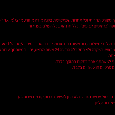
נף ספורט תחרותי וכל תחרות שמתקיימת בקנה מידה איזורי, ארצי (או אחר) א
 (כרטיסים לצופים). כלל זה נהוג בכל העולם בענף זה.
די תשלום עבור שעור בודד או על ידי רכישת כרטיסייה/מנוי ל10 שעורים)
לצורך ביטול שעור פרטי יש להודיע 24 שעות מראש. במקרה ולא התקבלה
אחר.
שתתף למשתתף אחר בתקות התוקף בלבד.
הוא 90 יום בלבד.
יטול יירשם מחדש (לא ניתן להשיב חברות קודמת שבוטלה).
ל כוח עליון.