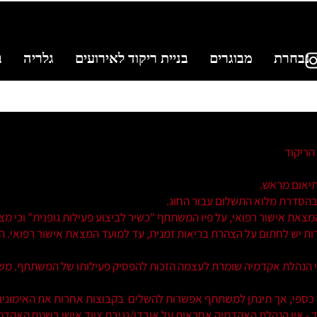
נבחרת
מבוגרים
בניית ריקוד לאירועים
גלריה
ב
תיאום מראש.
בהסדרת מלוא התשלום עבור החוג.
צאת אישור רפואי, על פיו המשתתף "כשיר לביצוע פעילות גופנית" וכי מצבו
ת יש לחתום על הצהרת בריאות זמנית, עד למועד המצאת אישור רפואי. המ
ציא אישור רפואי הנהלת אקדמיה שומרת לעצמה הזכות להפסיק פעילותו של המשתתף
ר כספי, אך תינתן למשתתף אפשרות להשלים בקבוצות אחרות את האימונים
- אין הנהלת האקדמיה אחראית על אובדן/גניבת ציוד אישי בשטח האקדמ