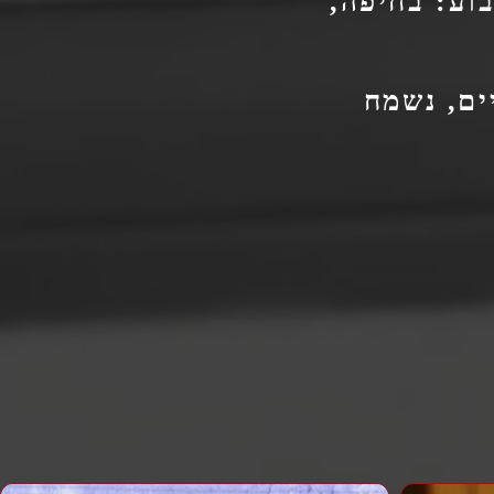
וע: בחיפה,
ים, נשמח