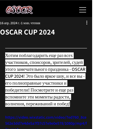
16 апр. 2024 г.
1 мин. чтения
OSCAR CUP 2024
Хотим поблагодарить еще раз всех 
участников, спонсоров, зрителей, судей 
этого замечательного праздника - OSCAR 
CUP 2024! Это было яркое шоу, и все вы - 
его полноправные участники и 
победители! Посмотрите и еще раз 
вспомните эти моменты радости, 
волнения, переживаний и побед!
https://video.wixstatic.com/video/7ed760_8ce
562e3dd7e4de5a7f37c57e9e0e578/1080p/mp4/f