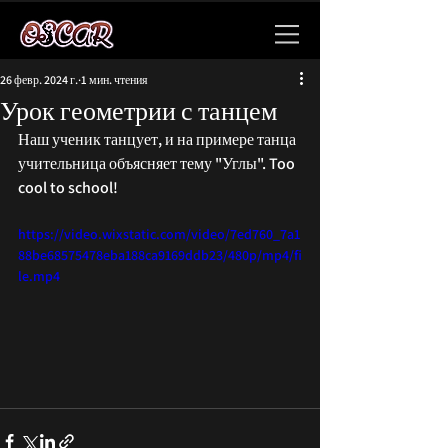
26 февр. 2024 г.
1 мин. чтения
Урок геометрии с танцем
Наш ученик танцует, и на примере танца 
учительница объясняет тему "Углы". Too 
cool to school!
https://video.wixstatic.com/video/7ed760_7a1
88be68575478eba188ca9169ddb23/480p/mp4/fi
le.mp4